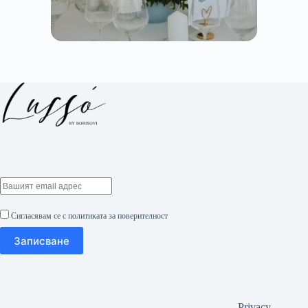
Сигласявам се с
политиката за поверителност
Privacy